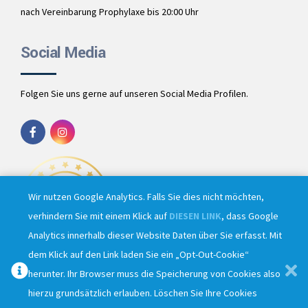
nach Vereinbarung Prophylaxe bis 20:00 Uhr
Social Media
Folgen Sie uns gerne auf unseren Social Media Profilen.
Wir nutzen Google Analytics. Falls Sie dies nicht möchten,
verhindern Sie mit einem Klick auf
DIESEN LINK
, dass Google
Analytics innerhalb dieser Website Daten über Sie erfasst. Mit
dem Klick auf den Link laden Sie ein „Opt-Out-Cookie“
herunter. Ihr Browser muss die Speicherung von Cookies also
hierzu grundsätzlich erlauben. Löschen Sie Ihre Cookies
Copyright 2023 by
Zahnarztpraxis Gerwe.